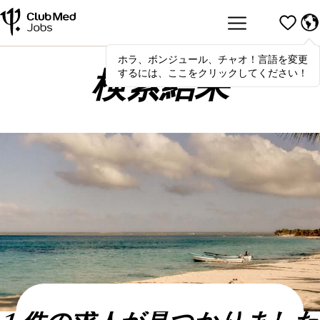
ホラ、ボンジュール、チャオ！言語を変更
Hola
,
bonjour
,
ciao
! To switch
するには、ここをクリックしてください！
languages, click here!
検索結果