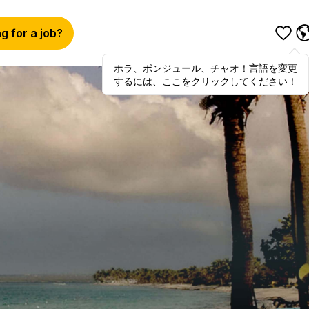
g for a job?
ホラ、ボンジュール、チャオ！言語を変更
Hola
,
bonjour
,
ciao
! To switch
するには、ここをクリックしてください！
languages, click here!