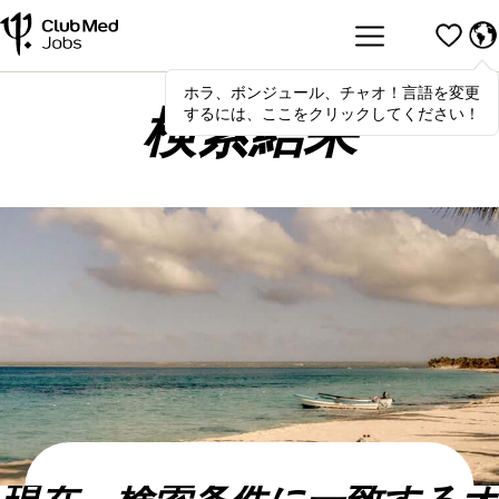
ホラ、ボンジュール、チャオ！言語を変更
Hola
,
bonjour
,
ciao
! To switch
するには、ここをクリックしてください！
languages, click here!
検索結果