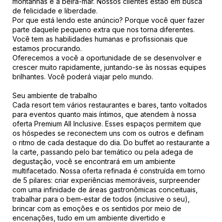
montanhas e à beira-mar. Nossos clientes estão em busca
de felicidade e liberdade.
Por que está lendo este anúncio? Porque você quer fazer
parte daquele pequeno extra que nos torna diferentes.
Você tem as habilidades humanas e profissionais que
estamos procurando.
Oferecemos a você a oportunidade de se desenvolver e
crescer muito rapidamente, juntando-se às nossas equipes
brilhantes. Você poderá viajar pelo mundo.
Seu ambiente de trabalho
Cada resort tem vários restaurantes e bares, tanto voltados
para eventos quanto mais íntimos, que atendem à nossa
oferta Premium All Inclusive. Esses espaços permitem que
os hóspedes se reconectem uns com os outros e definam
o ritmo de cada destaque do dia. Do buffet ao restaurante a
la carte, passando pelo bar temático ou pela adega de
degustação, você se encontrará em um ambiente
multifacetado. Nossa oferta refinada é construída em torno
de 5 pilares: criar experiências memoráveis, surpreender
com uma infinidade de áreas gastronômicas conceituais,
trabalhar para o bem-estar de todos (inclusive o seu),
brincar com as emoções e os sentidos por meio de
encenações, tudo em um ambiente divertido e