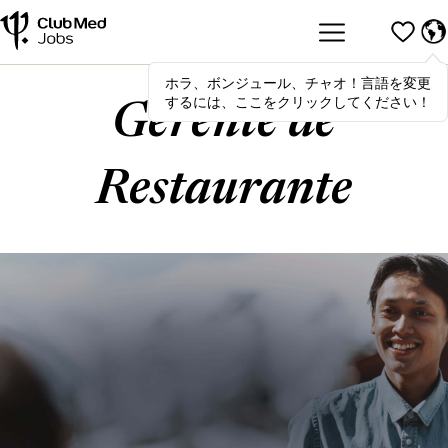
ホラ、ボンジュール、チャオ！言語を変更
Hola
,
bonjour
,
ciao
! To switch
するには、ここをクリックしてください！
languages, click here!
Gerente de
Restaurante