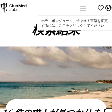
ホラ、ボンジュール、チャオ！言語を変更
Hola
,
bonjour
,
ciao
! To switch
するには、ここをクリックしてください！
languages, click here!
検索結果