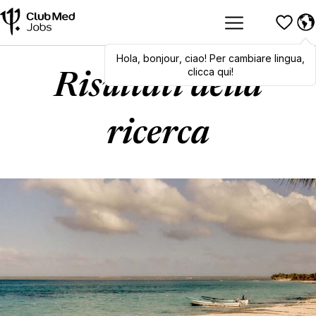
Hola
,
Hola
bonjour
,
bonjour
,
ciao
,
! Per cambiare lingua,
ciao
! To switch
languages, click here!
clicca qui!
Risultati della
ricerca