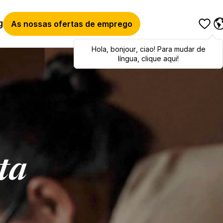
g
As nossas ofertas de emprego
Hola
Hola
,
bonjour
,
bonjour
,
ciao
,
ciao
! Para mudar de
! To switch
languages, click here!
língua, clique aqui!
ta