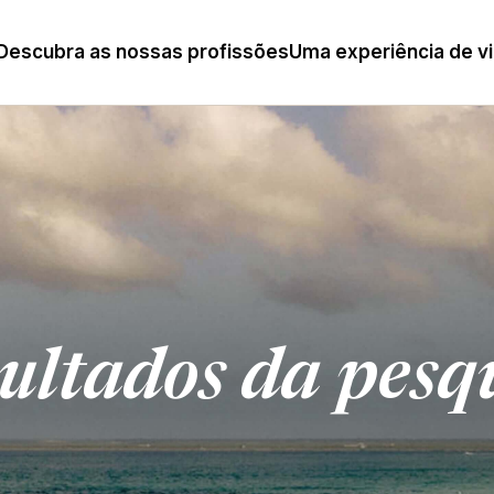
Descubra as nossas profissões
Uma experiência de v
ultados da pesq