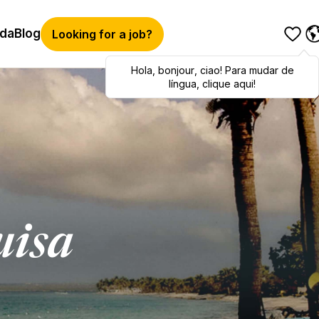
ida
Blog
Looking for a job?
Hola
Hola
,
bonjour
,
bonjour
,
ciao
,
ciao
! Para mudar de
! To switch
languages, click here!
língua, clique aqui!
uisa