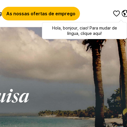
g
As nossas ofertas de emprego
Hola
Hola
,
bonjour
,
bonjour
,
ciao
,
ciao
! Para mudar de
! To switch
languages, click here!
língua, clique aqui!
uisa