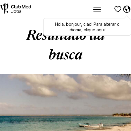
Hola
Hola
,
bonjour
,
bonjour
,
ciao
,
ciao
! Para alterar o
! To switch
languages, click here!
idioma, clique aqui!
Resultado da
busca