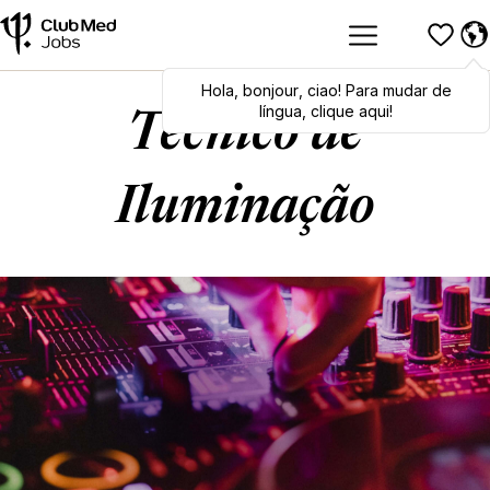
Hola
Hola
,
bonjour
,
bonjour
,
ciao
,
ciao
! Para mudar de
! To switch
languages, click here!
língua, clique aqui!
Técnico de
Iluminação