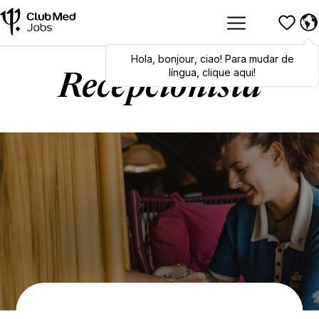
Hola
Hola
,
bonjour
,
bonjour
,
ciao
,
ciao
! Para mudar de
! To switch
languages, click here!
língua, clique aqui!
Recepcionista