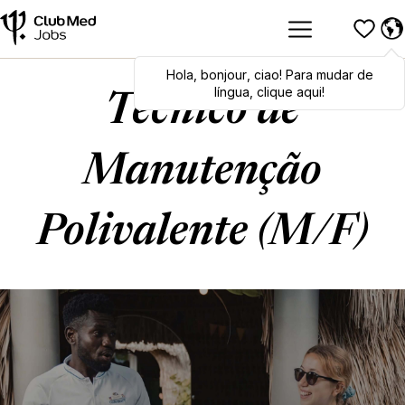
Hola
Hola
,
bonjour
,
bonjour
,
ciao
,
ciao
! Para mudar de
! To switch
languages, click here!
língua, clique aqui!
Técnico de
Manutenção
Polivalente (M/F)