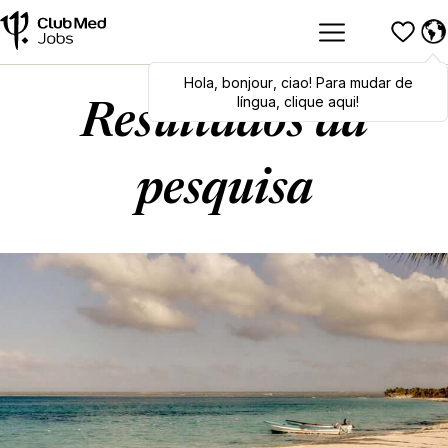
Hola
Hola
,
bonjour
,
bonjour
,
ciao
,
ciao
! Para mudar de
! To switch
languages, click here!
língua, clique aqui!
Resultados da
pesquisa