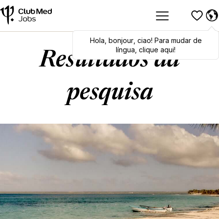
Hola
Hola
,
bonjour
,
bonjour
,
ciao
,
ciao
! Para mudar de
! To switch
languages, click here!
língua, clique aqui!
Resultados da
pesquisa