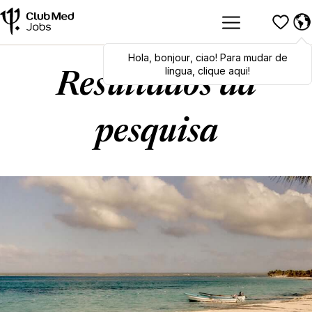
Hola
Hola
,
bonjour
,
bonjour
,
ciao
,
ciao
! Para mudar de
! To switch
languages, click here!
língua, clique aqui!
Resultados da
pesquisa