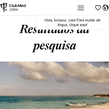
Hola
Hola
,
bonjour
,
bonjour
,
ciao
,
ciao
! Para mudar de
! To switch
languages, click here!
língua, clique aqui!
Resultados da
pesquisa