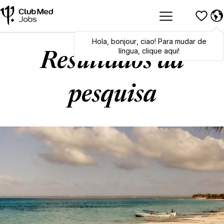
Hola
Hola
,
bonjour
,
bonjour
,
ciao
,
ciao
! Para mudar de
! To switch
languages, click here!
língua, clique aqui!
Resultados da
pesquisa