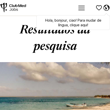
Hola
Hola
,
bonjour
,
bonjour
,
ciao
,
ciao
! Para mudar de
! To switch
languages, click here!
língua, clique aqui!
Resultados da
pesquisa