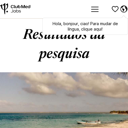
Hola
Hola
,
bonjour
,
bonjour
,
ciao
,
ciao
! Para mudar de
! To switch
languages, click here!
língua, clique aqui!
Resultados da
pesquisa