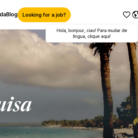
ida
Blog
Looking for a job?
Hola
Hola
,
bonjour
,
bonjour
,
ciao
,
ciao
! Para mudar de
! To switch
languages, click here!
língua, clique aqui!
uisa