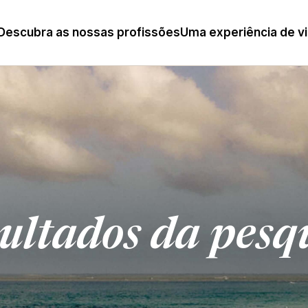
Descubra as nossas profissões
Uma experiência de v
ultados da pesq