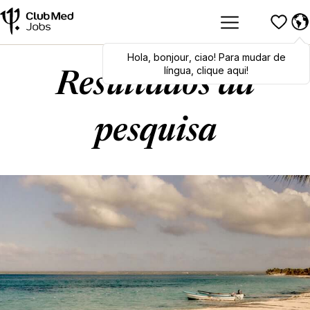
Hola
Hola
,
bonjour
,
bonjour
,
ciao
,
ciao
! Para mudar de
! To switch
languages, click here!
língua, clique aqui!
Resultados da
pesquisa