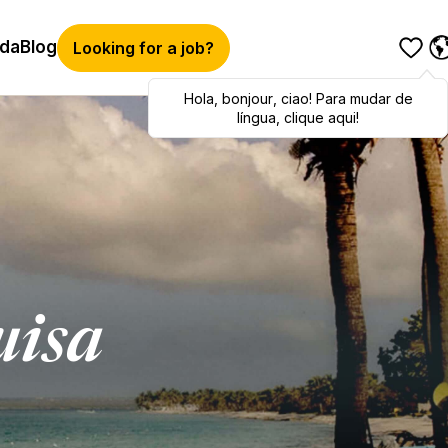
ida
Blog
Looking for a job?
Hola
Hola
,
bonjour
,
bonjour
,
ciao
,
ciao
! Para mudar de
! To switch
languages, click here!
língua, clique aqui!
uisa