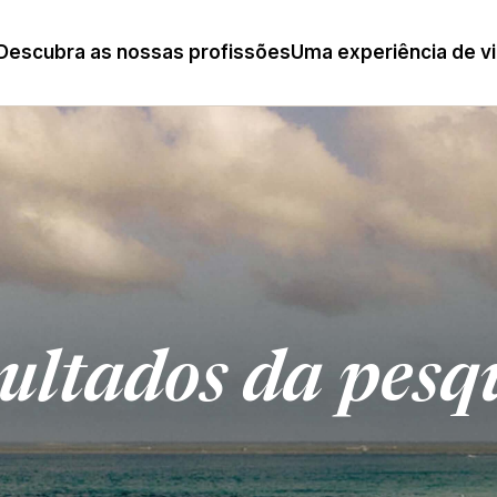
Descubra as nossas profissões
Uma experiência de v
ultados da pesq