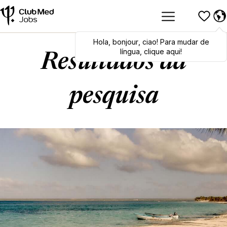
Hola
Hola
,
bonjour
,
bonjour
,
ciao
,
ciao
! Para mudar de
! To switch
languages, click here!
língua, clique aqui!
Resultados da
pesquisa