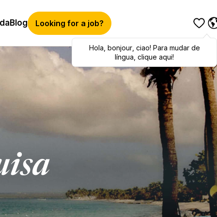
ida
Blog
Looking for a job?
Hola
,
bonjour
,
ciao
! Para mudar de
língua, clique aqui!
uisa