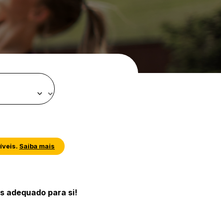
íveis.
Saiba mais
s adequado para si!