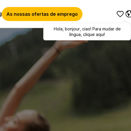
g
As nossas ofertas de emprego
Hola
Hola
,
bonjour
,
bonjour
,
ciao
,
ciao
! Para mudar de
! To switch
languages, click here!
língua, clique aqui!