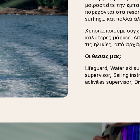
μοιραστείτε την εμπε
παρέχονται στα resorts
surfing... και πολλά ά
Χρησιμοποιούμε σύγχρ
καλύτερες μάρκες. Απ
τις ηλικίες, από αρχ
Οι θεσεις μας:
Lifeguard, Water ski su
supervisor, Sailing ins
activities supervisor, Di