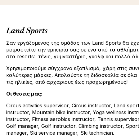
Land Sports
Σαν εργάζομενος της ομάδας των Land Sports θα έχε
μοιραστείτε την εμπειρία σας σε ένα από τα αθλήμα
στα resorts: τένις, γυμναστήριο, γκολφ και πολλά άλ
Χρησιμοποιούμε σύγχρονο εξοπλισμό, χάρη στις συνε
καλύτερες μάρκες. Απολαύστε τη διδασκαλία σε όλα 
τις ηλικίες, από αρχάριους έως προχωρημένους!
Οι θεσεις μας:
Circus activities supervisor, Circus instructor, Land spor
instructor, Mountain bike instructor, Yoga wellness instr
instructor, Fitness aerobics instructor, Tennis supervisor
Golf manager, Golf instructor, Climbing instructor, Sports
manager, Ski service manager, Ski technician.