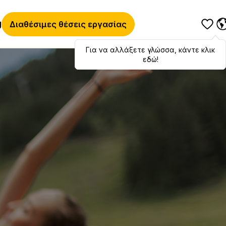
g
Διαθέσιμες θέσεις εργασίας
Για να αλλάξετε γλώσσα, κάντε κλικ
Hola
,
bonjour
,
ciao
! To switch
languages, click here!
εδώ!