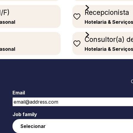
/F)
Recepcionista
easonal
Hotelaria & Serviço
Consultor(a) d
easonal
Hotelaria & Serviço
Email
Job family