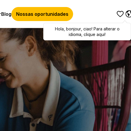
r
Blog
Nossas oportunidades
Hola
Hola
,
bonjour
,
bonjour
,
ciao
,
ciao
! Para alterar o
! To switch
languages, click here!
idioma, clique aqui!