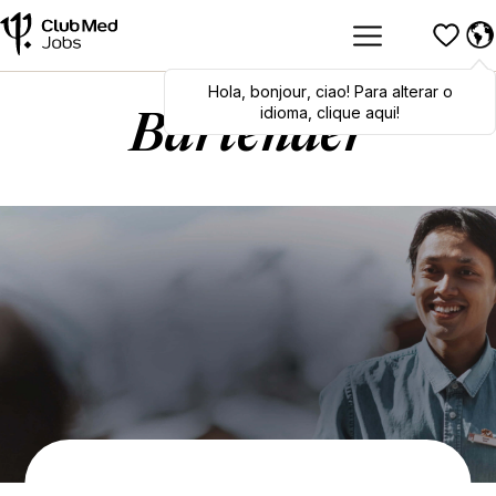
Hola
Hola
,
bonjour
,
bonjour
,
ciao
,
ciao
! Para alterar o
! To switch
languages, click here!
idioma, clique aqui!
Bartender