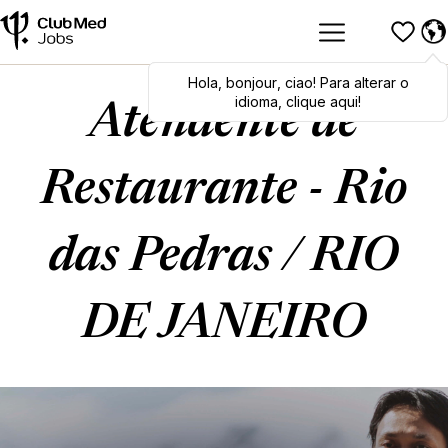
Hola
Hola
,
bonjour
,
bonjour
,
ciao
,
ciao
! Para alterar o
! To switch
languages, click here!
idioma, clique aqui!
Atendente de
Restaurante - Rio
das Pedras / RIO
DE JANEIRO