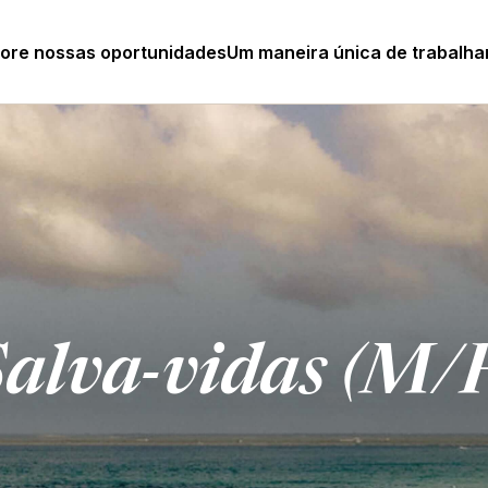
lore nossas oportunidades
Um maneira única de trabalha
alva-vidas (M/