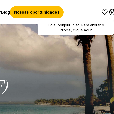
r
Blog
Nossas oportunidades
Hola
Hola
,
bonjour
,
bonjour
,
ciao
,
ciao
! Para alterar o
! To switch
languages, click here!
idioma, clique aqui!
F)