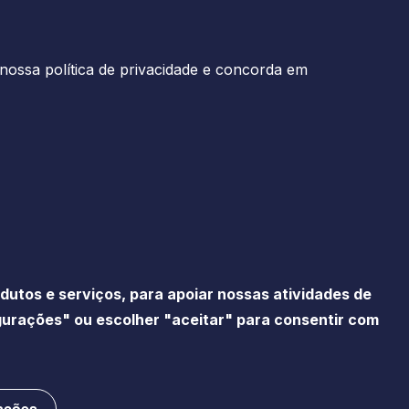
nossa política de privacidade e concorda em
utos e serviços, para apoiar nossas atividades de
igurações" ou escolher "aceitar" para consentir com
ade
Imprensa
Gestão de cookies
Mapa do Site
ações