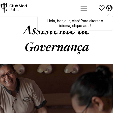
Hola
Hola
,
bonjour
,
bonjour
,
ciao
,
ciao
! Para alterar o
! To switch
languages, click here!
idioma, clique aqui!
Assistente de
Governança