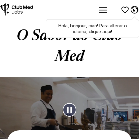
Hola
,
bonjour
,
ciao
! Para alterar o
idioma, clique aqui!
O Sabor do Club
Med