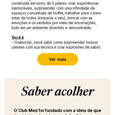
construída em torno de 5 pilares: criar experiências
memoráveis, surpreender com uma infinidade de
espaços conceituais de buffet, trabalhar para o bem-
estar de todos (inclusive o seu), brincar com as
emoções e os sentidos por meio de encenações,
tudo em um ambiente divertido e descontraído.
Você é
- Criativo(a), você sabe como surpreender nossos
clientes com sua técnica e criar explosões de sabor;
- Rigoroso(a), você domina perfeitamente os
padrões de saúde e segurança;
Ver mais
- Apaixonado(a), você gosta de transmitir e, acima de
tudo, criar emoção para nossos clientes.
Você deverá
- Coordenar toda a produção culinária com base em
planos de menu pré-preparados para buffets e/ou a
Saber acolher
la carte;
- Gerenciar uma equipe de 40 a 80 cozinheiros;
- Garantir o desempenho culinário de vários buffets
temáticos;
O Club Med foi fundado com a ideia de que
- Ser responsável pela implementação,