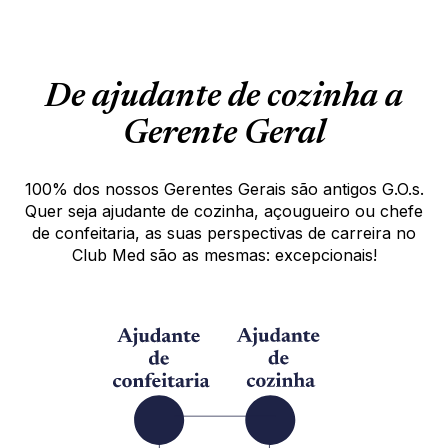
aproveitar as instalações e as atividades oferecidas
pelo Club Med. Se tiver vontade, você pode até subir
no palco para mostrar seus talentos!
Então, está pronto para se juntar a nós? Seu futuro
De ajudante de cozinha a
começa aqui...
Gerente Geral
Todas as nossas vagas estão abertas a pessoas com
deficiência.
100% dos nossos Gerentes Gerais são antigos G.O.s.
Quer seja ajudante de cozinha, açougueiro ou chefe
de confeitaria, as suas perspectivas de carreira no
Club Med são as mesmas: excepcionais!