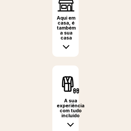
Aqui em
casa, é
também
a sua
casa
A sua
experiência
com tudo
incluído