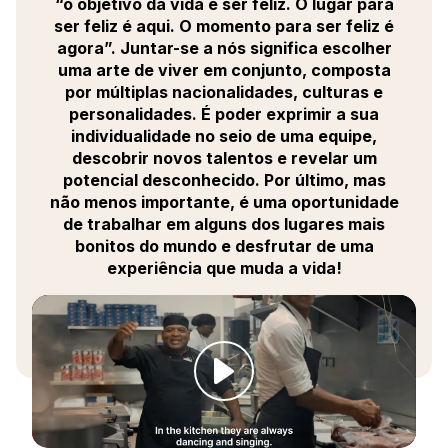
monitoramento e controle das normas e padrões do
“o objetivo da vida é ser feliz. O lugar para
Club Med;
ser feliz é aqui. O momento para ser feliz é
- Gerenciar e determinar os pedidos semanais e as
agora”. Juntar-se a nós significa escolher
necessidades de estoque em colaboração com o
uma arte de viver em conjunto, composta
Responsável de Estoque, de acordo com o
por múltiplas nacionalidades, culturas e
orçamento disponível;
personalidades. É poder exprimir a sua
- Analisar os resultados e propor áreas de melhoria
em termos de orçamento e serviço.
individualidade no seio de uma equipe,
- Garantir a qualidade dos serviços, o cumprimento
descobrir novos talentos e revelar um
das normas de saúde e segurança e a manutenção
potencial desconhecido. Por último, mas
dos ativos;
não menos importante, é uma oportunidade
- Unir e motivar suas equipes em torno de objetivos
de trabalhar em alguns dos lugares mais
definidos e apoiá-las em seu desenvolvimento.
bonitos do mundo e desfrutar de uma
experiência que muda a vida!
Juntar-se às nossas equipes também é uma
oportunidade única de viver e trabalhar com pessoas
de todas as esferas da vida, em alguns dos locais
mais Instagramáveis do mundo.
Você ganhará uma experiência valiosa para o seu
currículo, trabalhando para uma empresa que o apoia
e treina continuamente para ajudá-lo a se tornar a
melhor versão de si mesmo.
Ao se tornar um(a) Chef de Cozinha, você poderá