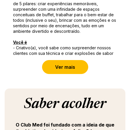
de 5 pilares: criar experiências memoráveis,
surpreender com uma infinidade de espaços
conceituais de buffet, trabalhar para o bem-estar de
todos (inclusive o seu), brincar com as emoções e os
sentidos por meio de encenações, tudo em um
ambiente divertido e descontraído.
Você é
- Criativo(a), você sabe como surpreender nossos
clientes com sua técnica e criar explosões de sabor
- Rigoroso(a), você domina perfeitamente os
padrões de saúde e segurança
Ver mais
- Apaixonado(a), você gosta de transmitir e, acima de
tudo, criar emoção para nossos clientes.
Você deverá
- Gerenciar uma equipe de 4 a 6 cozinheiros
- Gerenciar pedidos e estoques em sua área (quente,
Saber acolher
frio, café da manhã)
- Verificar se os buffets (600 a 1.000 pessoas por
serviço) estão montados, expostos e reabastecidos
- Oferecer um serviço de pratos no buffet ou no
O Club Med foi fundado com a ideia de que
restaurante a la carte, personalizando o