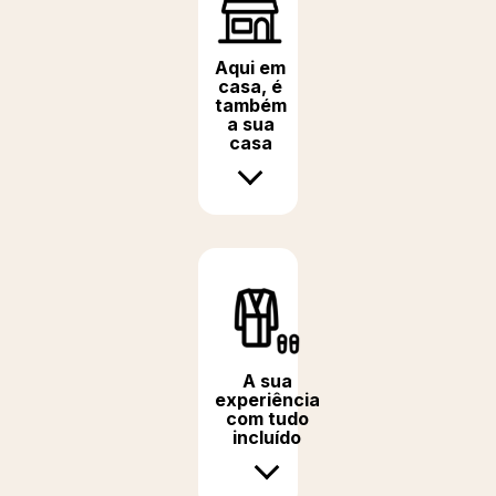
Aqui em
casa, é
também
a sua
casa
A sua
experiência
com tudo
incluído