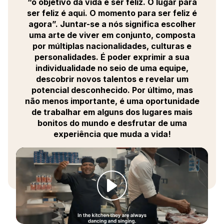
relacionamento com o cliente
“o objetivo da vida é ser feliz. O lugar para
- Garantir a qualidade dos serviços, a conformidade
ser feliz é aqui. O momento para ser feliz é
com as regras de saúde e segurança do Club Med e
agora”. Juntar-se a nós significa escolher
a manutenção da propriedade
uma arte de viver em conjunto, composta
- Unir e motivar suas equipes em torno de objetivos
por múltiplas nacionalidades, culturas e
definidos e apoiá-las em seu desenvolvimento.
personalidades. É poder exprimir a sua
Juntar-se às nossas equipes também é uma
individualidade no seio de uma equipe,
oportunidade única de viver e trabalhar com pessoas
descobrir novos talentos e revelar um
de todas as origens, em alguns dos locais mais
potencial desconhecido. Por último, mas
Instagramáveis do mundo.
não menos importante, é uma oportunidade
Você ganhará uma experiência valiosa para o seu
de trabalhar em alguns dos lugares mais
currículo, trabalhando para uma empresa que o apoia
bonitos do mundo e desfrutar de uma
e treina continuamente para ajudá-lo a se tornar a
experiência que muda a vida!
melhor versão de si mesmo.
Ao se tornar um G.O. Chef de Partie, você poderá
aproveitar as instalações e atividades oferecidas
pelo Club Med. Se tiver vontade, você pode até subir
no palco para mostrar seus talentos!
Então, você está pronto para se juntar a nós? Seu
futuro começa aqui...