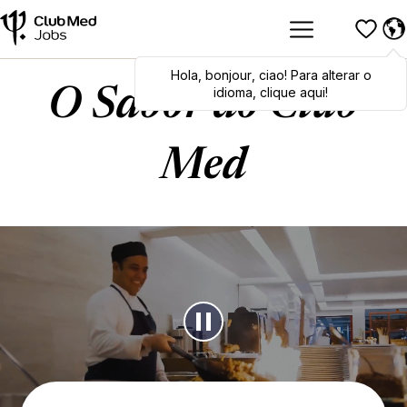
Hola
,
bonjour
,
ciao
! Para alterar o
idioma, clique aqui!
O Sabor do Club
Med