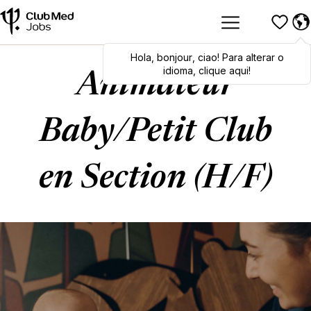
Hola
Hola
,
bonjour
,
bonjour
,
ciao
,
ciao
! Para alterar o
! To switch
languages, click here!
idioma, clique aqui!
Animateur
Baby/Petit Club
en Section (H/F)