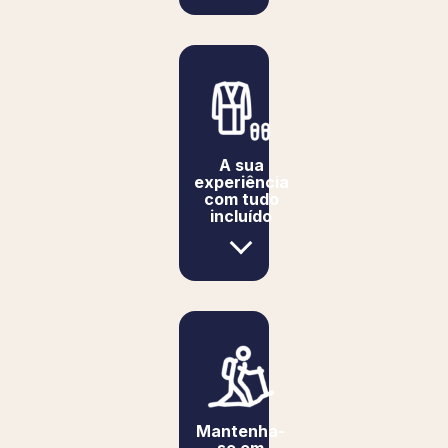
légendaire du Club Med. Un luxe centré, avant
tout, sur l’humain et les expériences.
4 lignes pour répondre à toutes vos attentes,
en matière d’environnement de travail : des
Resorts 100% Club Med Exclusive Collection,
des Espaces Club Med Exclusive Collection
dans nos Resorts Premium, des Villas et
A sua
experiência
Chalets et notre légendaire Voilier 5 mâts.
com tudo
incluído
Tous nos postes sont ouverts aux personnes
en situation de handicap.
Mantenha-
se em