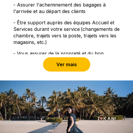
- Assurer l'acheminement des bagages à
l'arrivée et au départ des clients
- Être support auprès des équipes Accueil et
Services durant votre service (changements de
chambre, trajets vers la poste, trajets vers les
magasins, etc.)
- Vous assurer de la propreté et du bon
entretien du matériel, des équipements de
Ver mais
travail (charriots à bagages), des espaces
d’accueil et des lieux de stockage ; ainsi que de
la cohérence de l'atmosphère y régnant
(odeurs maîtrisées, musique adaptée, ...).
- Vous assurer que le client se sente toujours
en sécurité (conduite douce, sièges enfants...)
et que les bagages soient traités de manière
visible avec soin.
- Assister les Majordomes ou Hôtes de Chalet,