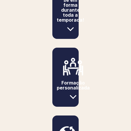
forma
durante
toda a
temporada!
Formação
personalizada