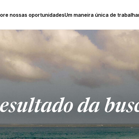
lore nossas oportunidades
Um maneira única de trabalha
esultado da bus