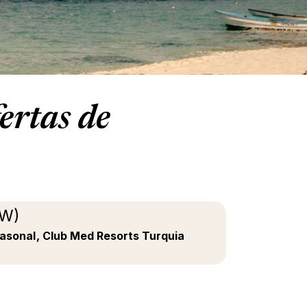
ertas de
/W)
easonal
, Club Med Resorts Turquia