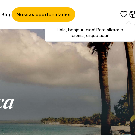
r
Blog
Nossas oportunidades
Hola
Hola
,
bonjour
,
bonjour
,
ciao
,
ciao
! Para alterar o
! To switch
languages, click here!
idioma, clique aqui!
ca