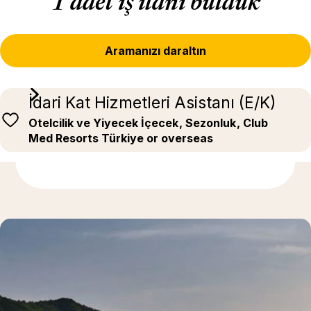
1 adet iş ilanı bulduk
Aramanızı daraltın
İdari Kat Hizmetleri Asistanı (E/K)
Otelcilik ve Yiyecek İçecek
, Sezonluk
, Club
Med Resorts Türkiye or overseas
Daha fazla bilgi için