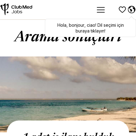
Hola
Hola
,
bonjour
,
bonjour
,
ciao
,
ciao
! Dil seçimi için
! To switch
languages, click here!
buraya tıklayın!
Arama sonuçları