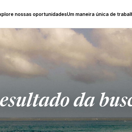
xplore nossas oportunidades
Um maneira única de trabal
esultado da bus