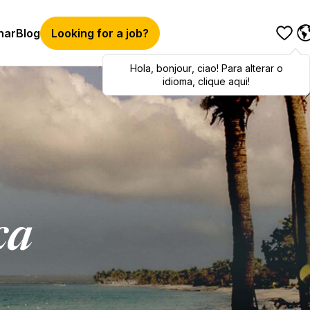
har
Blog
Looking for a job?
Hola
Hola
,
bonjour
,
bonjour
,
ciao
,
ciao
! Para alterar o
! To switch
languages, click here!
idioma, clique aqui!
ca