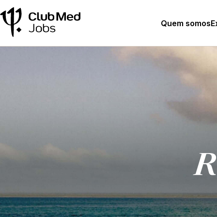
Quem somos
E
R