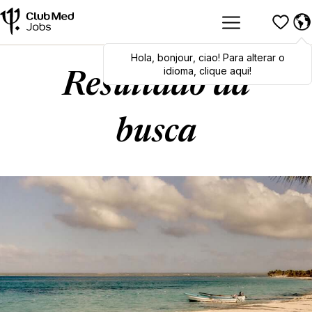
Hola
Hola
,
bonjour
,
bonjour
,
ciao
,
ciao
! Para alterar o
! To switch
languages, click here!
idioma, clique aqui!
Resultado da
busca