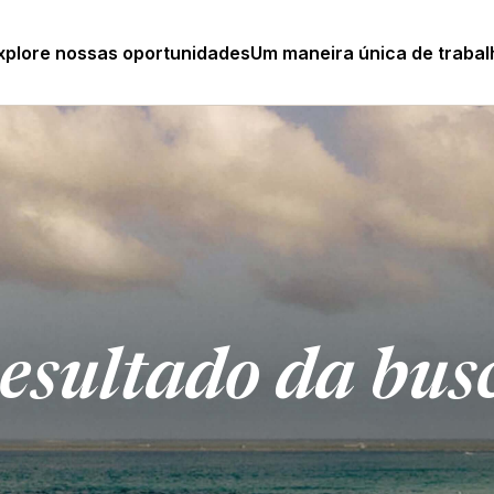
xplore nossas oportunidades
Um maneira única de trabal
esultado da bus