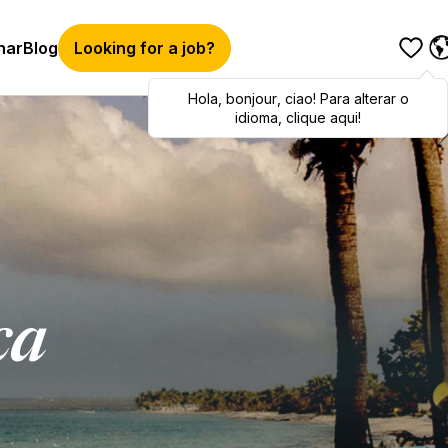
har
Blog
Looking for a job?
Hola
Hola
,
bonjour
,
bonjour
,
ciao
,
ciao
! Para alterar o
! To switch
languages, click here!
idioma, clique aqui!
ca