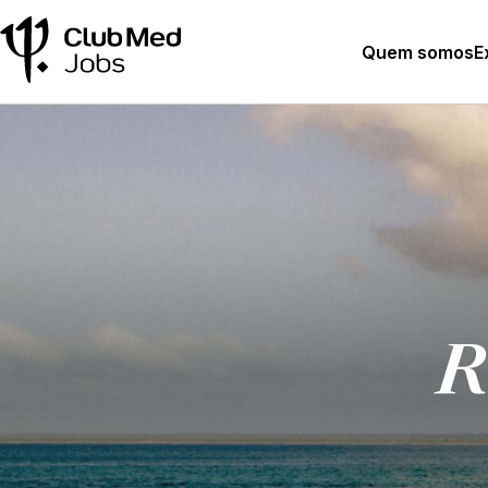
Quem somos
E
R