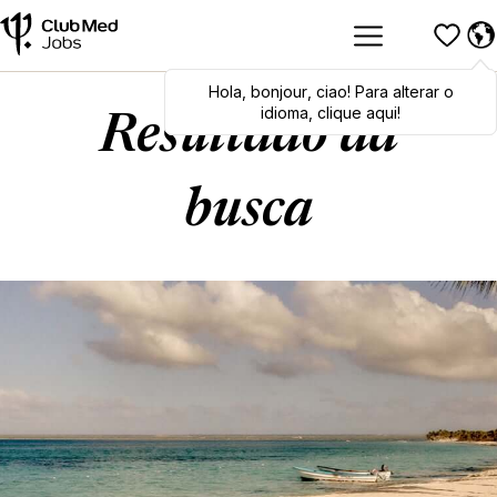
Hola
Hola
,
bonjour
,
bonjour
,
ciao
,
ciao
! Para alterar o
! To switch
languages, click here!
idioma, clique aqui!
Resultado da
busca