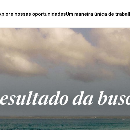
xplore nossas oportunidades
Um maneira única de trabal
esultado da bus