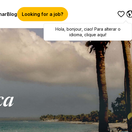
har
Blog
Looking for a job?
Hola
Hola
,
bonjour
,
bonjour
,
ciao
,
ciao
! Para alterar o
! To switch
languages, click here!
idioma, clique aqui!
ca