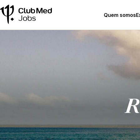
Quem somos
E
R