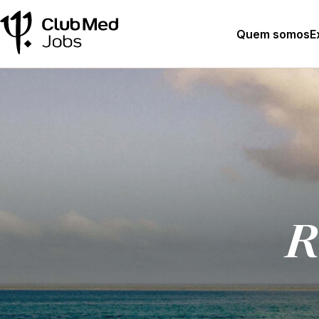
Quem somos
E
R