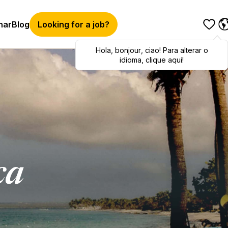
har
Blog
Looking for a job?
Hola
Hola
,
bonjour
,
bonjour
,
ciao
,
ciao
! Para alterar o
! To switch
languages, click here!
idioma, clique aqui!
ca