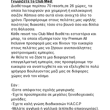
Γνωρίζετε το Club Med;
Διαθέτουμε περίπου 70 resorts,σε 26 χώρες, τα
οποία λειτουργούν για χειμερινή ή καλοκαιρινή
σαιζόν. Κάποια απο αυτά είναι ανοιχτά όλο το
χρόνο. Προσφέρουμε στους πελάτες μας υψηλής
ποιότητας διακοπές τόσο στο βουνό όσο και δίπλα
στη θάλασσα.
Κάθε resort του Club Med διαθέτει εστιατόρια και
μπαρ, τα οποία εξυπηρετούν την Premium All
Inclusive προσφορά μας και δίνουν την ευκαιρία
στους πελάτες μας να ζήσουν ανεπανάληπτες
γαστρονομικές εμπειρίες.
Αν θέλετε να ζήσετε μια διαφορετική
επαγγελματική εμπειρία, σας προσφέρουμε την
ευκαιρία να αναπτυχθείτε και να εξελιχθείτε πολύ
γρήγορα δουλευοντας μαζί μας σε διάφορες
χώρες ανά τον κόσμο.
Εάν :
-Είστε απόφοιτος σχολής μαγειρικής
-Έχετε προϋπηρεσία σε μεγάλες ξενοδοχειακές
μονάδες.
-Έχετε καλή γνώση διαδικασιών H.A.C.C.P
-Μιλάτε αγγλικά ή γαλλικά (επίπεδο επικοινωνίας).