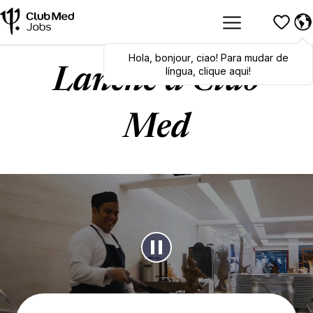
Hola
,
bonjour
,
ciao
! Para mudar de
língua, clique aqui!
Lanche à Club
Med