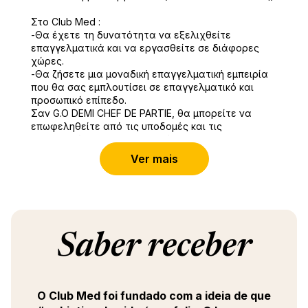
Στο Club Med :
-Θα έχετε τη δυνατότητα να εξελιχθείτε
επαγγελματικά και να εργασθείτε σε διάφορες
χώρες.
-Θα ζήσετε μια μοναδική επαγγελματική εμπειρία
που θα σας εμπλουτίσει σε επαγγελματικό και
προσωπικό επίπεδο.
Σαν G.O DEMI CHEF DE PARTIE, θα μπορείτε να
επωφεληθείτε από τις υποδομές και τις
δραστηριότητες που προσφέρουν τα resort του
Club Med. Αν το θέλετε , μπορείτε ακόμη και να
Ver mais
ανεβείτε στη σκηνή για να επιδείξετε τα ταλέντα
σας!
Παρέχουμε: Διαμονή, διατροφή, έξοδα ταξιδιού
Είστε λοιπόν έτοιμοι να ξεκινήσετε; Το μέλλον σας
αρχίζει εδώ.
Saber receber
O Club Med foi fundado com a ideia de que