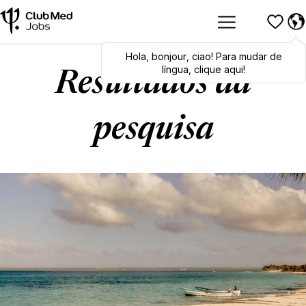
Hola
Hola
,
bonjour
,
bonjour
,
ciao
,
ciao
! Para mudar de
! To switch
languages, click here!
língua, clique aqui!
Resultados da
pesquisa