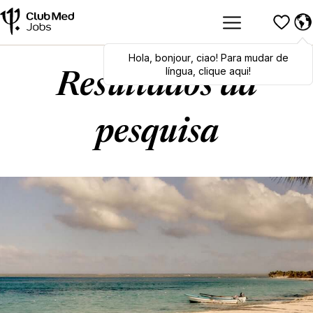
Hola
Hola
,
bonjour
,
bonjour
,
ciao
,
ciao
! Para mudar de
! To switch
languages, click here!
língua, clique aqui!
Resultados da
pesquisa