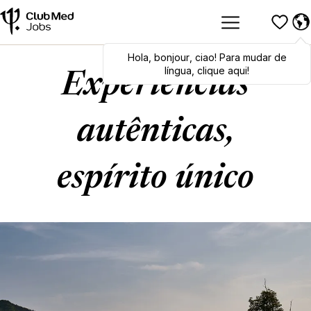
Hola
Hola
,
bonjour
,
bonjour
,
ciao
,
ciao
! Para mudar de
! To switch
languages, click here!
língua, clique aqui!
Experiências
autênticas,
espírito único