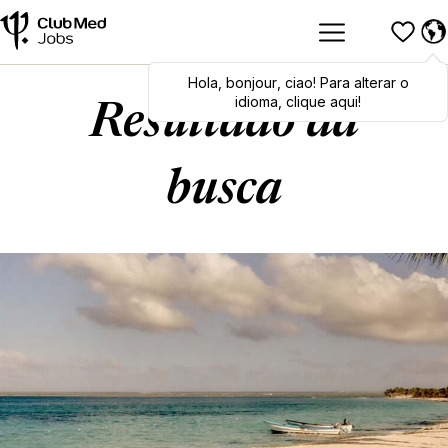
Hola
Hola
,
bonjour
,
bonjour
,
ciao
,
ciao
! Para alterar o
! To switch
languages, click here!
idioma, clique aqui!
Resultado da
busca