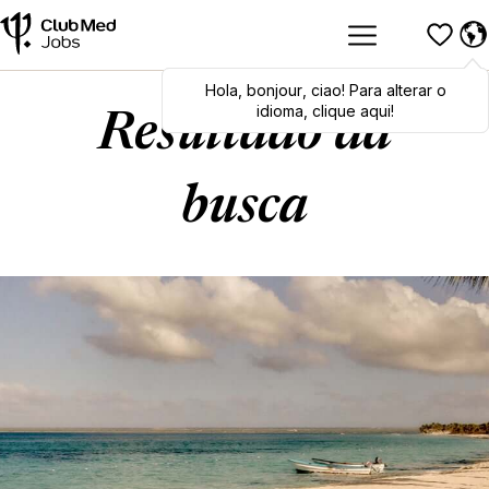
Hola
Hola
,
bonjour
,
bonjour
,
ciao
,
ciao
! Para alterar o
! To switch
languages, click here!
idioma, clique aqui!
Resultado da
busca